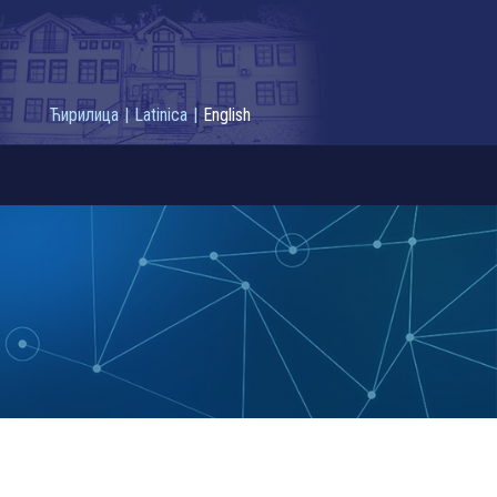
Ћирилица
|
Latinica
|
English