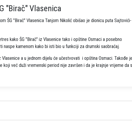
G "Birač" Vlasenica
om ŠG "Birač" Vlasenica Tanjom Nikolić obišao je dionicu puta Sajtovići-
etres kako ŠG "Birač" iz Vlasenice tako i opštine Osmaci a posebno
ti naspe kamenom kako bi isti bio u funkciji za drumski saobraćaj.
iz Vlasenice a u jednom dijelu će učestvovati i opština Osmaci. Takođe j
e koji već duži vremenski period nije završen i da je krajnje vrijeme da 