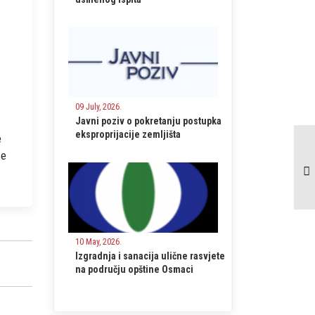
09 July, 2026.
Javni poziv o pokretanju postupka
eksproprijacije zemljišta
e
Najava za održavanje prve
redovne sjednice SO-e
se
Osmaci
10 May, 2026.
Izgradnja i sanacija ulične rasvjete
na području opštine Osmaci