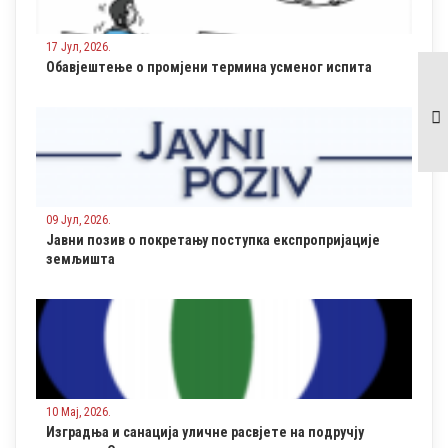
17 Јул, 2026.
Обавјештење о промјени термина усменог испита
Најава за одржавање
прве редовне сједнице
СО-е Осмаци
09 Јул, 2026.
Јавни позив о покретању поступка експропријације
земљишта
10 Мај, 2026.
Изградња и санација уличне расвјете на подручју