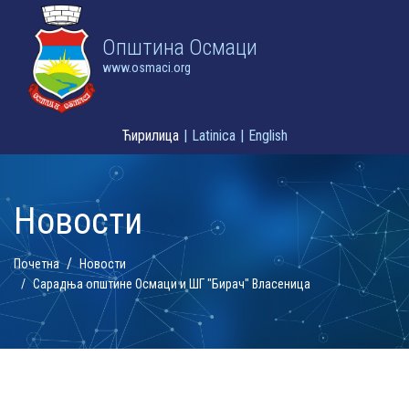
Oпштина Осмаци
www.osmaci.org
Ћирилица
|
Latinica
|
English
Новости
Почетна
Новости
Сарадња општине Осмаци и ШГ "Бирач" Власеница