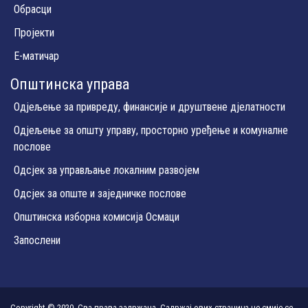
Обрасци
Пројекти
Е-матичар
Општинска управа
Одјељење за привреду, финансије и друштвене дјелатности
Одјељење за општу управу, просторно уређење и комуналне
послове
Одсјек за управљање локалним развојем
Одсјек за опште и заједничке послове
Општинска изборна комисија Осмаци
Запослени
Copyright © 2020, Сва права задржана. Садржај ових страница не смије се