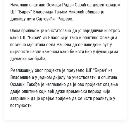
Начелник општине Осмаци Радан Сарић са директорицом
ШГ "Бирач" Власеница Тањом Николић обишао је
дионицу пута Сајтовићи- Рашево.
Овом приликом је констатовано да је заједнички инетрес
како ШГ "Бирач" из Власенице тако и општине Осмаци а
посебно мјештана села Рашева да се наведени пут у
цијелости наспе каменом како би исти био у функцији за
друмски саобраћај.
Реализацију овог пројекта је преузело ШГ "Бирач" из
Власенице а у једном дијелу ће учествовати и општина
Осмаци. Такође је наглашено да је ово пројекат спајања
двије општине који већ дужи временски период није
завршен и да је крајње вријеме да се исти реализује у
потпуности.