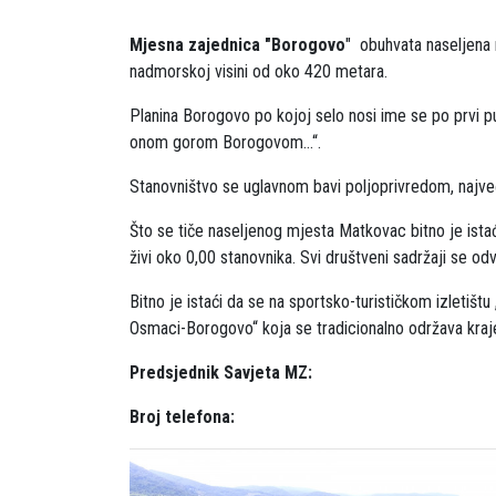
Mjesna zajednica "Borogovo
" obuhvata naseljena 
nadmorskoj visini od oko 420 metara.
Planina Borogovo po kojoj selo nosi ime se po prvi 
onom gorom Borogovom...“.
Stanovništvo se uglavnom bavi poljoprivredom, najveći
Što se tiče naseljenog mjesta Matkovac bitno je istać
živi oko 0,00 stanovnika. Svi društveni sadržaji se 
Bitno je istaći da se na sportsko-turističkom izletiš
Osmaci-Borogovo“ koja se tradicionalno održava kraje
Predsjednik Savjeta MZ:
Broj telefona: