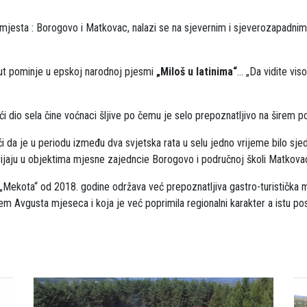
mjesta : Borogovo i Matkovac, nalazi se na sjevernim i sjeverozapadni
put pominje u epskoj narodnoj pjesmi
„Miloš u latinima“
... „Da vidite vi
 dio sela čine voćnaci šljive po čemu je selo prepoznatljivo na širem p
i da je u periodu između dva svjetska rata u selu jedno vrijeme bilo sje
odvijaju u objektima mjesne zajedncie Borogovo i područnoj školi Matkova
tu „Mekota“ od 2018. godine održava već prepoznatljiva gastro-turistička 
m Avgusta mjeseca i koja je već poprimila regionalni karakter a istu po