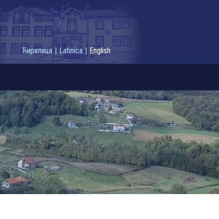
Ћирилица
|
Latinica
|
English