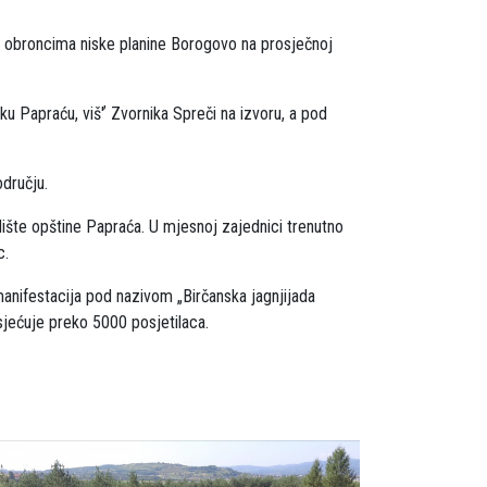
m obroncima niske planine Borogovo na prosječnoj
soku Papraću, viš'ʼ Zvornika Spreči na izvoru, a pod
odručju.
dište opštine Papraća. U mjesnoj zajednici trenutno
c.
manifestacija pod nazivom „Birčanska jagnjijada
sjećuje preko 5000 posjetilaca.