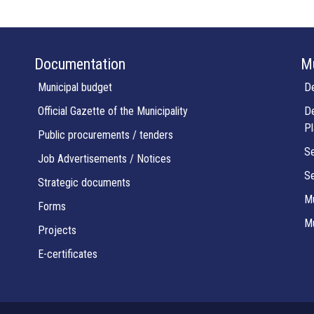
Documentation
Mu
Municipal budget
De
Official Gazette of the Municipality
De
Pl
Public procurements / tenders
Se
Job Advertisements / Notices
Se
Strategic documents
Mu
Forms
Mu
Projects
E-certificates