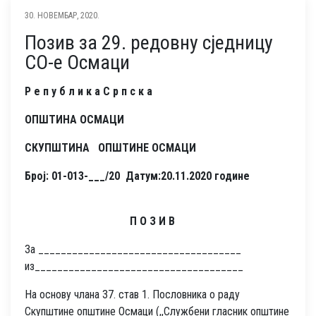
30. НОВЕМБАР, 2020.
Позив за 29. редовну сједницу
СО-е Осмаци
Р е п у б л и к а С р п с к а
ОПШТИНА ОСМАЦИ
СКУПШТИНА ОПШТИНЕ ОСМАЦИ
Број: 01-013-___/20 Датум:20.11.2020 године
П О З И В
За ____________________________________
из_____________________________________
На основу члана 37. став 1. Пословника о раду
Скупштине општине Осмаци (,,Службени гласник општине