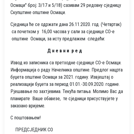
Осмаци'' број: 3/17 и 5/18) сазивам 29 редовну сједницу
Скупштине општине Осмаци.
Сједница ће се одржати дана 26.11.2020. год. (Четвртак)
са почетком у 16,00 часова у сали за сједнице СО-е
општине Осмаци, за исту предлажем следећи:
Д н е в н и р е д
Извод из записника са претходне сједнице СО-е Осмаци.
Информација о раду Начелника општине. Предлог нацрта
буџета општине Осмаци за 2021. годину. Извјештај о
реализацији буџета за период 01.01.-30.09.2020. године.
Рјешавање по захтјевима. Текућа питања. Молимо Вас да
планирате Ваше обавезе, те сједници присуствујете у
заказано вријеме.
С поштовањем!
ПРЕДСЈЕДНИК СО