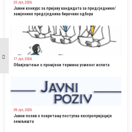
20 Јул, 2026.
Јавни конкурс за пријаву кандидата за предсједнике/
замјенике предсједника бирачких одбора
Обавјештење о јавној
расправи на Приједлог
буџета општине Осмаци
17 Јул, 2026.
за 2021. годину
Обавјештење о промјени термина усменог испита
09 Јул, 2026.
Јавни позив о покретању поступка експропријације
земљишта