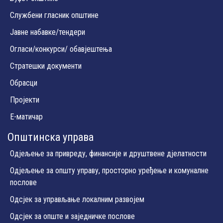
Службени гласник општине
Јавне набавке/тендери
Огласи/конкурси/ обавјештења
Стратешки документи
Обрасци
Пројекти
Е-матичар
Општинска управа
Одјељење за привреду, финансије и друштвене дјелатности
Одјељење за општу управу, просторно уређење и комуналне
послове
Одсјек за управљање локалним развојем
Одсјек за опште и заједничке послове