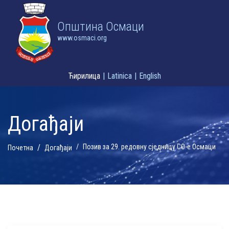
Oпштина Осмаци
www.osmaci.org
Ћирилица
|
Latinica
|
English
Догађаји
Позив за 29. редовну сједницу СО-е Осмаци
Почетна
Догађаји