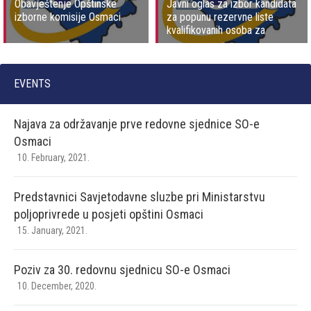
Obavještenje Opštinske
Javni oglas za izbor kandidata
izborne komisije Osmaci
za popunu rezervne liste
kvalifikovanih osoba za
imenovanje članova biračkih
odbora mobilnog tima i
njihovih zamjenika
EVENTS
Najava za održavanje prve redovne sjednice SO-e
Osmaci
10. February, 2021.
Predstavnici Savjetodavne sluzbe pri Ministarstvu
poljoprivrede u posjeti opštini Osmaci
15. January, 2021.
Poziv za 30. redovnu sjednicu SO-e Osmaci
10. December, 2020.