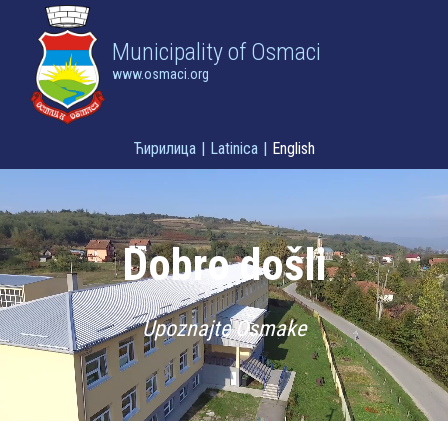
Municipality of Osmaci
www.osmaci.org
Ћирилица
|
Latinica
|
English
Dobro došli
Upoznajte Osmake