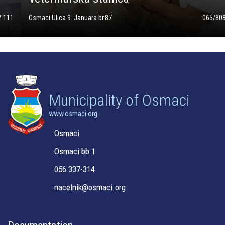
Osmaci Ulica 9. Januara br.87
065/808-505
Savremen pristup u veterini podrazumjeva redovne mjere preventive kao
prvu odbranu od teških zaraznih bolesti.
Municipality of Osmaci
www.osmaci.org
Osmaci
Osmaci bb 1
056 337-314
nacelnik@osmaci.org